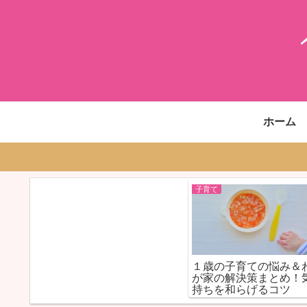
ホーム
子育て
１歳の子育ての悩み＆
が家の解決策まとめ！
持ちを和らげるコツ