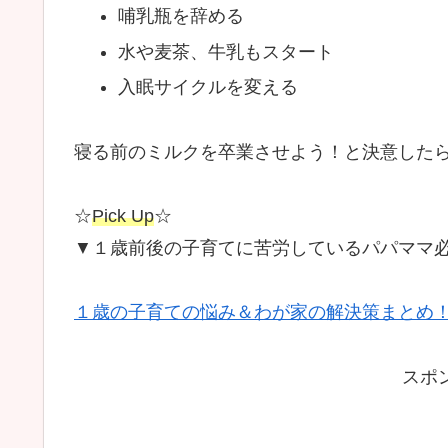
哺乳瓶を辞める
水や麦茶、牛乳もスタート
入眠サイクルを変える
寝る前のミルクを卒業させよう！と決意した
☆
Pick Up
☆
▼１歳前後の子育てに苦労しているパパママ
１歳の子育ての悩み＆わが家の解決策まとめ
スポ