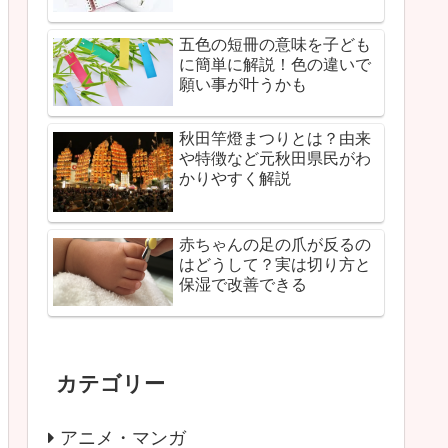
五色の短冊の意味を子ども
に簡単に解説！色の違いで
願い事が叶うかも
秋田竿燈まつりとは？由来
や特徴など元秋田県民がわ
かりやすく解説
赤ちゃんの足の爪が反るの
はどうして？実は切り方と
保湿で改善できる
カテゴリー
アニメ・マンガ