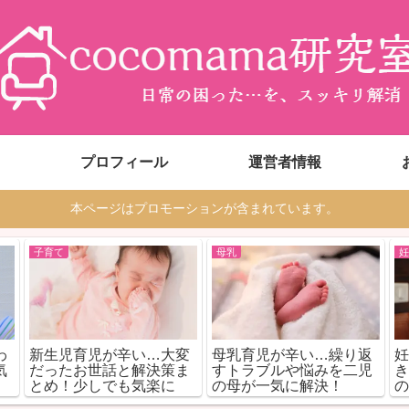
プロフィール
運営者情報
本ページはプロモーションが含まれています。
子育て
母乳
わ
新生児育児が辛い…大変
母乳育児が辛い…繰り返
気
だったお世話と解決策ま
すトラブルや悩みを二児
とめ！少しでも気楽に
の母が一気に解決！