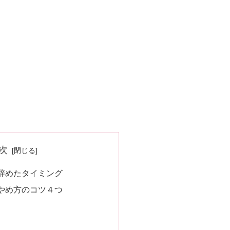
次
辞めたタイミング
やめ方のコツ４つ