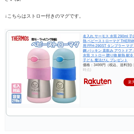
↓こちらはストロー付きのマグです。
名入れ サーモス 水筒 290ml 
熱 ベビーストローマグ THERM
用 FFH-290ST タンブラー マ
鋼 パッキン 直飲み アウトドア 
水筒 ストロー 贈り物 耐熱 耐冷
子ども 魔法びん プレゼント
価格：3499円（税込、送料別)
時点)
楽