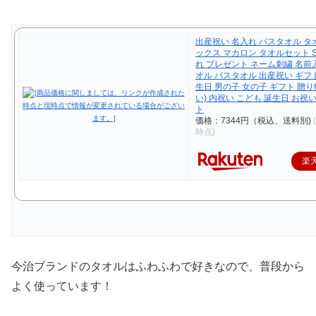
出産祝い 名入れ バスタオル タ
ックス マカロン タオルセット S/
れ プレゼント ネーム刺繍 名前入
オル バスタオル 出産祝い ギフ
生日 男の子 女の子 ギフト 贈り
い) 内祝い こども 誕生日 お祝
ト
価格：7344円（税込、送料別)
時点)
楽
今治ブランドのタオルはふわふわで好きなので、普段から
よく使っています！