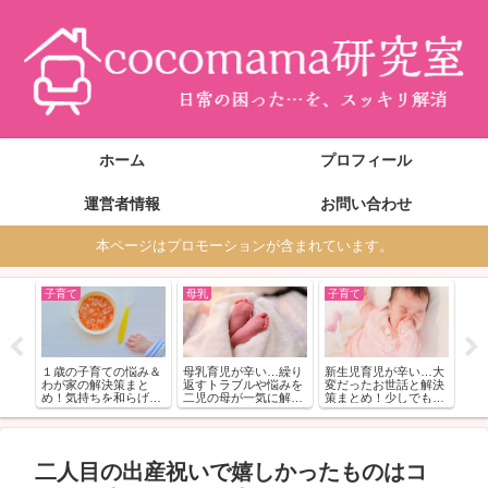
ホーム
プロフィール
運営者情報
お問い合わせ
本ページはプロモーションが含まれています。
子育て
母乳
子育て
妊
らい
妊
婦の
行
策ご
仕
紹
１歳の子育ての悩み＆
母乳育児が辛い…繰り
新生児育児が辛い…大
わが家の解決策まと
返すトラブルや悩みを
変だったお世話と解決
め！気持ちを和らげる
二児の母が一気に解
策まとめ！少しでも気
コツ
決！
楽に
二人目の出産祝いで嬉しかったものはコ