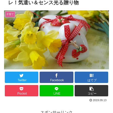
レ！気遣い＆センス光る贈り物
子育て
Twitter
Facebook
はてブ
Pocket
LINE
コピー
2019.09.13
スポンサーリンク