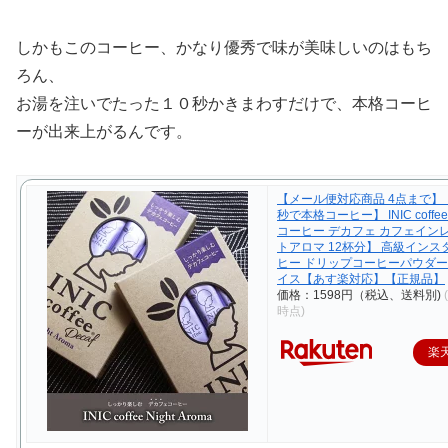
しかもこのコーヒー、かなり優秀で味が美味しいのはもち
ろん、
お湯を注いでたった１０秒かきまわすだけで、本格コーヒ
ーが出来上がるんです。
【メール便対応商品 4点まで】
秒で本格コーヒー】 INIC coffe
コーヒー デカフェ カフェイン
トアロマ 12杯分】 高級インス
ヒー ドリップコーヒーパウダー
イス【あす楽対応】【正規品】
価格：1598円（税込、送料別)
時点)
楽