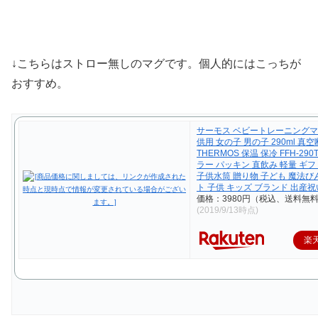
↓こちらはストロー無しのマグです。個人的にはこっちが
おすすめ。
サーモス ベビートレーニングマ
供用 女の子 男の子 290ml 真
THERMOS 保温 保冷 FFH-29
ラー パッキン 直飲み 軽量 ギフ
子供水筒 贈り物 子ども 魔法び
ト 子供 キッズ ブランド 出産祝
価格：3980円（税込、送料無料
(2019/9/13時点)
楽