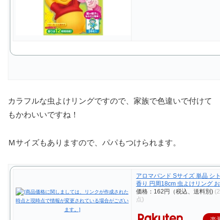
カラフルな虫よけリングですので、家族で色違いで付けて
もかわいいですね！
Ｍサイズもありますので、パパもつけられます。
アロマバンド Sサイズ 単品 シ
香り 円周18cm 虫よけリング 
価格：162円（税込、送料別)
(
点)
楽