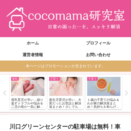
ホーム
プロフィール
運営者情報
お問い合わせ
本ページはプロモーションが含まれています。
母乳
子育て
子育て
妊
らい
妊
婦の
行
策ご
仕
紹
母乳育児が辛い…繰り
新生児育児が辛い…大
１歳の子育ての悩み＆
返すトラブルや悩みを
変だったお世話と解決
わが家の解決策まと
二児の母が一気に解
策まとめ！少しでも気
め！気持ちを和らげる
決！
楽に
コツ
川口グリーンセンターの駐車場は無料！車