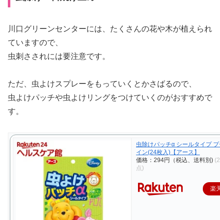
川口グリーンセンターには、たくさんの花や木が植えられ
ていますので、
虫刺さされには要注意です。
ただ、虫よけスプレーをもっていくとかさばるので、
虫よけパッチや虫よけリングをつけていくのがおすすめで
す。
虫除けパッチα シールタイプ 
イン(24枚入)【アース】
価格：294円（税込、送料別)
(
点)
楽