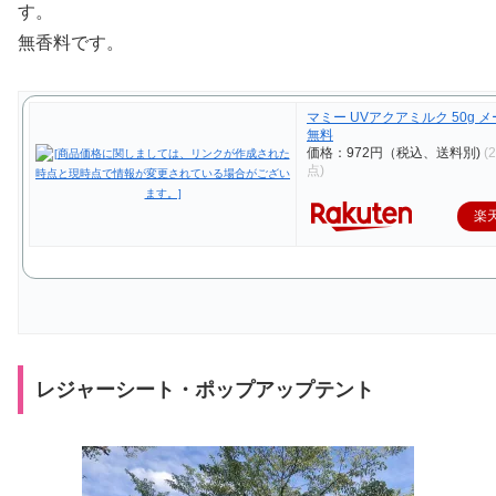
す。
無香料です。
マミー UVアクアミルク 50g 
無料
価格：972円（税込、送料別)
(
点)
楽
レジャーシート・ポップアップテント