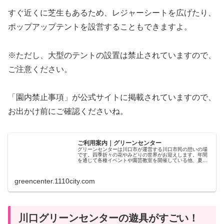
すぐ近くに芝生もあるため、レジャーシートを広げたり、
ポップアップテントを設営することもできますよ。
※ただし、大型のテントの設置は禁止されていますので、
ご注意ください。
「園内禁止事項」が公式サイトに掲載されていますので、
お出かけ前にご確認くださいね。
ご利用案内｜グリーンセンター
グリーンセンターは川口市が運営する川口市民の憩いの場
です。四季折々の花やみどりの世界がお迎えします。年間
を通じて各種イベントや園芸教室を開催している他、夏は
流水プール・冬はアイススケート場がオープンします。ミ
ニ鉄道や展望すべり台、大型遊具の夢ふうせんは子どもに
大人気。レストラン・売店・温室・駐車場600台完備。
greencenter.1110city.com
川口グリーンセンターの遊具がすごい！