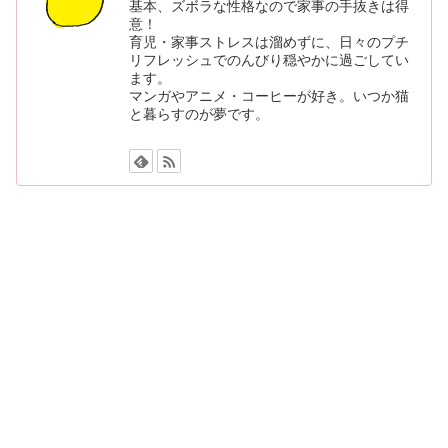
基本、ズボラな性格なので家事の手抜きは得
意！
育児・家事ストレスは溜めずに、日々のプチ
リフレッシュでのんびり穏やかに過ごしてい
ます。
マンガやアニメ・コーヒーが好き。いつか猫
と暮らすのが夢です。