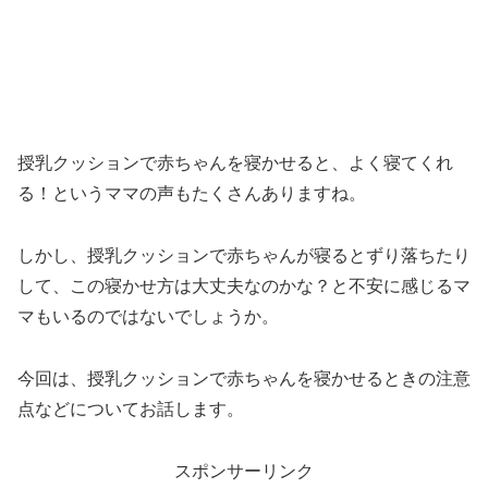
授乳クッションで赤ちゃんを寝かせると、よく寝てくれ
る！というママの声もたくさんありますね。
しかし、授乳クッションで赤ちゃんが寝るとずり落ちたり
して、この寝かせ方は大丈夫なのかな？と不安に感じるマ
マもいるのではないでしょうか。
今回は、授乳クッションで赤ちゃんを寝かせるときの注意
点などについてお話します。
スポンサーリンク