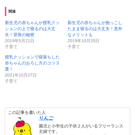
し
b
て
o
T
o
w
k
関連
i
で
t
共
t
有
新生児の赤ちゃんが授乳クッ
新生児の赤ちゃんが抱っこし
e
す
ションの上で寝るのは大丈
たまま寝るのは大丈夫！意外
r
る
で
に
夫！背骨の秘密
なメリットも
共
は
有
ク
2019年5月21日
2019年10月20日
(
リ
子育て
子育て
新
ッ
し
ク
い
し
授乳クッションで寝落ちした
ウ
て
ィ
く
赤ちゃんのおろし方のコツ３
ン
だ
ド
さ
選！
ウ
い
2021年10月27日
で
(
開
新
子育て
き
し
ま
い
す
ウ
)
ィ
ン
ド
ウ
で
開
この記事を書いた人
き
りんご
ま
す
園児と小学生の子供２人がいるフリーランス
)
主婦です。