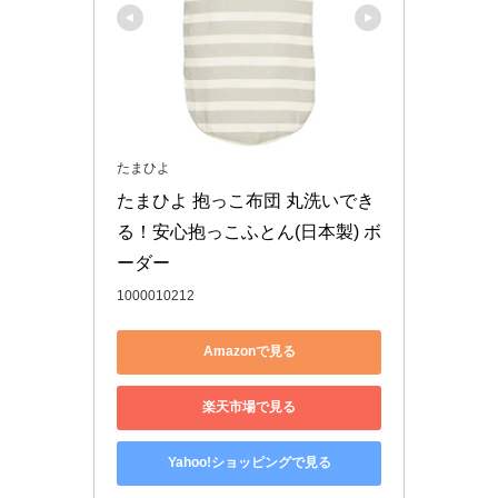
たまひよ
たまひよ 抱っこ布団 丸洗いでき
る！安心抱っこふとん(日本製) ボ
ーダー
1000010212
Amazonで見る
楽天市場で見る
Yahoo!ショッピングで見る