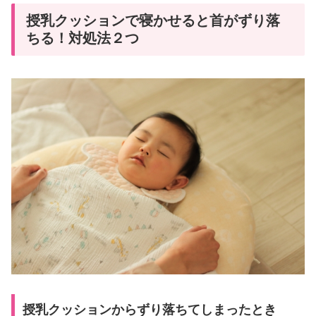
授乳クッションで寝かせると首がずり落
ちる！対処法２つ
授乳クッションからずり落ちてしまったとき