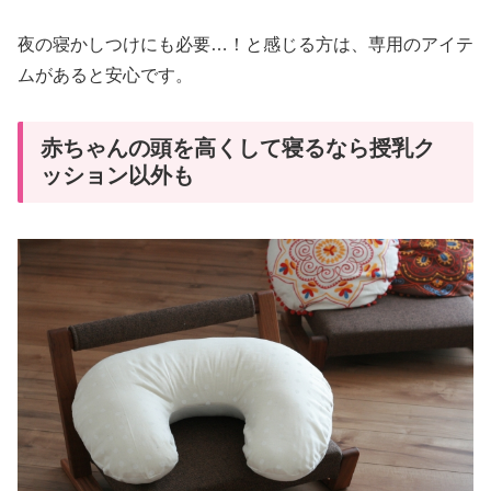
夜の寝かしつけにも必要…！と感じる方は、専用のアイテ
ムがあると安心です。
赤ちゃんの頭を高くして寝るなら授乳ク
ッション以外も