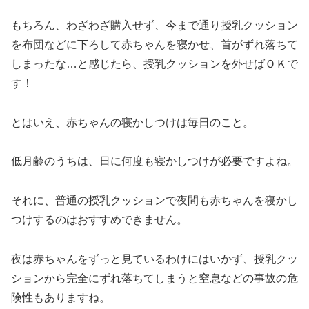
もちろん、わざわざ購入せず、今まで通り授乳クッション
を布団などに下ろして赤ちゃんを寝かせ、首がずれ落ちて
しまったな…と感じたら、授乳クッションを外せばＯＫで
す！
とはいえ、赤ちゃんの寝かしつけは毎日のこと。
低月齢のうちは、日に何度も寝かしつけが必要ですよね。
それに、普通の授乳クッションで夜間も赤ちゃんを寝かし
つけするのはおすすめできません。
夜は赤ちゃんをずっと見ているわけにはいかず、授乳クッ
ションから完全にずれ落ちてしまうと窒息などの事故の危
険性もありますね。