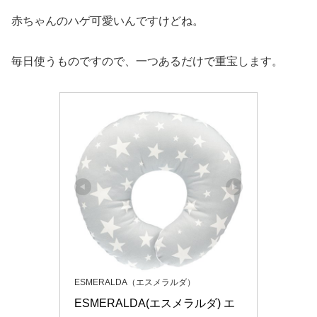
赤ちゃんのハゲ可愛いんですけどね。
毎日使うものですので、一つあるだけで重宝します。
ESMERALDA（エスメラルダ）
ESMERALDA(エスメラルダ) エ