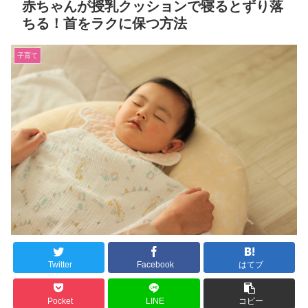
赤ちゃんが授乳クッションで寝るとずり落
ちる！首をラクに保つ方法
子育て
Twitter
Facebook
はてブ
Pocket
LINE
コピー