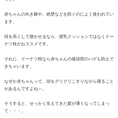
赤ちゃんの向き癖や、絶壁などを防ぐのによく使われてい
ます。
頭を高くして寝かせるなら、授乳クッションではなくドー
ナツ枕がおススメです。
それに、ドーナツ枕なら赤ちゃんの後頭部のハゲも防止で
きちゃいます。
なぜか赤ちゃんって、頭をグリグリこすりながら寝ること
があるんですよね～。
そうすると、せっかく生えてきた髪が薄くなってしまっ
て・・・。