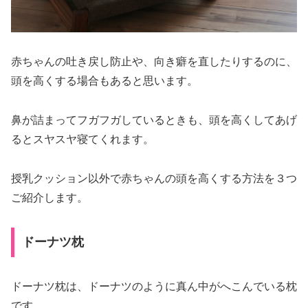
赤ちゃんの吐き戻し防止や、向き癖を直したりするのに、
頭を高くする場合もあると思います。
鼻が詰まってフガフガしているときも、頭を高くしてあげ
るとスヤスヤ寝てくれます。
授乳クッション以外で赤ちゃんの頭を高くする方法を３つ
ご紹介します。
ドーナツ枕
ドーナツ枕は、ドーナツのように真ん中がへこんでいる枕
です。