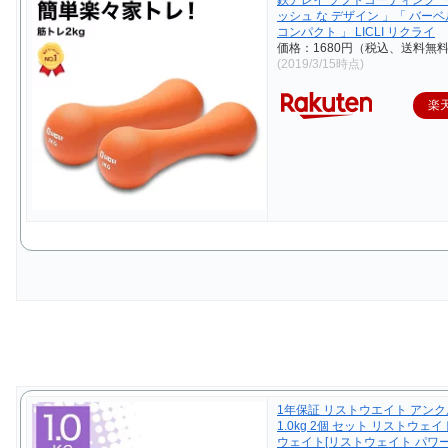
ッシュ な デザイン 」「 バーベ
コンパクト 」 LICLI リクライ
価格：1680円（税込、送料無料
(2019/3/15時点)
楽
1年保証 リストウエイト アン
1.0kg 2個 セット リストウェ
ウェイト[リストウェイト パワ