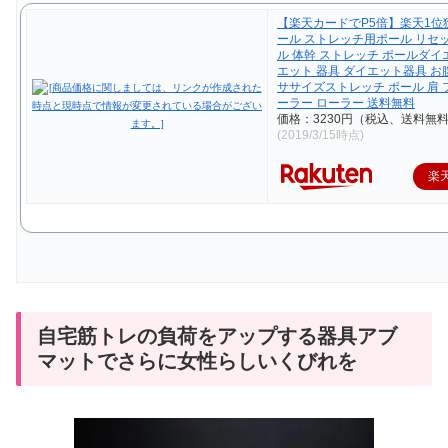
【楽天カードでP5倍】楽天1位
ール ストレッチ用ポール リセ
ル 体幹 ストレッチ ポールダイ
エット 器具 ダイエット器具 お
ササイズストレッチ ポール 肩
ーラー ローラー 送料無料
価格：3230円（税込、送料無料
(2019/3/15時点)
楽
自宅筋トレの負荷をアップする器具アブ
マットでさらに女性らしいくびれを