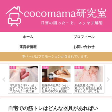
ホーム
プロフィール
運営者情報
お問い合わせ
本ページはプロモーションが含まれています。
母乳
妊娠
子育て
子
み＆
１
と
わ
げる
め
コ
母乳育児が辛い…繰り
妊娠中の仕事がつらい
新生児育児が辛い…大
返すトラブルや悩みを
行きたくない…妊婦の
変だったお世話と解決
二児の母が一気に解
仕事の不安＆解決策ご
策まとめ！少しでも気
決！
紹介
楽に
自宅での筋トレはどんな器具があればい