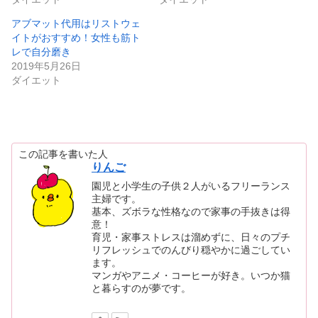
し
ク
い
し
アブマット代用はリストウェ
ウ
て
ィ
く
イトがおすすめ！女性も筋ト
ン
だ
ド
さ
レで自分磨き
ウ
い
2019年5月26日
で
(
開
新
ダイエット
き
し
ま
い
す
ウ
)
ィ
ン
ド
ウ
で
開
この記事を書いた人
き
りんご
ま
す
園児と小学生の子供２人がいるフリーランス
)
主婦です。
基本、ズボラな性格なので家事の手抜きは得
意！
育児・家事ストレスは溜めずに、日々のプチ
リフレッシュでのんびり穏やかに過ごしてい
ます。
マンガやアニメ・コーヒーが好き。いつか猫
と暮らすのが夢です。