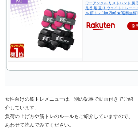
ワーアンクル リストバンド 腕 手
足首 足 重り ウェイトトレーニ
ル 筋トレ 1kg 2kg] ★[送料無料
楽
女性向けの筋トレメニューは、別の記事で動画付きでご紹
介しています。
負荷の上げ方や筋トレのルールもご紹介していますので、
あわせて読んでみてください。