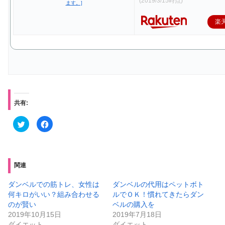
(2019/3/15時点)
楽
共有:
ク
F
リ
a
ッ
c
ク
e
し
b
て
o
T
o
w
k
関連
i
で
t
共
t
有
ダンベルでの筋トレ、女性は
ダンベルの代用はペットボト
e
す
何キロがいい？組み合わせる
ルでＯＫ！慣れてきたらダン
r
る
で
に
のが賢い
ベルの購入を
共
は
有
ク
2019年10月15日
2019年7月18日
(
リ
ダイエット
ダイエット
新
ッ