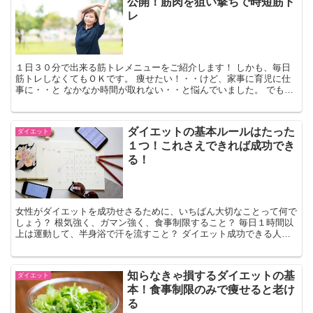
公開！筋肉を狙い撃ちで時短筋ト
レ
１日３０分で出来る筋トレメニューをご紹介します！ しかも、毎日
筋トレしなくてもＯＫです。 痩せたい！・・けど、家事に育児に仕
事に・・と なかなか時間が取れない・・と悩んでいました。 でも、
やっと見つけました！ 女性が鍛...
ダイエットの基本ルールはたった
ダイエット
１つ！これさえできれば成功でき
る！
女性がダイエットを成功せさるために、いちばん大切なことって何で
しょう？ 根気強く、ガマン強く、食事制限すること？ 毎日１時間以
上は運動して、半身浴で汗を流すこと？ ダイエット成功できる人＝
「意思が強い女性」というイメージ、あり...
知らなきゃ損するダイエットの基
ダイエット
本！食事制限のみで痩せると老け
る