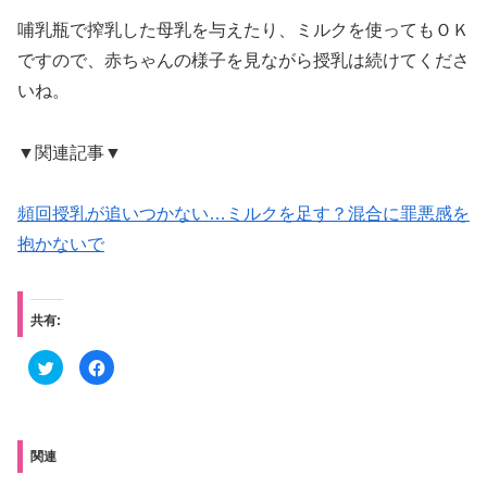
哺乳瓶で搾乳した母乳を与えたり、ミルクを使ってもＯＫ
ですので、赤ちゃんの様子を見ながら授乳は続けてくださ
いね。
▼関連記事▼
頻回授乳が追いつかない…ミルクを足す？混合に罪悪感を
抱かないで
共有:
ク
F
リ
a
ッ
c
ク
e
し
b
て
o
T
o
w
k
関連
i
で
t
共