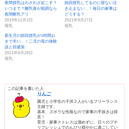
t
有
夜間授乳はわざわざ起こす？
頻回授乳してるのに寝ない泣
e
す
いつまで？離乳食が順調なら
き止まない…！毎日の家事は
r
る
で
に
夜間断乳アリ
どうする？
共
は
有
ク
2019年12月2日
2021年9月27日
(
リ
母乳
母乳
新
ッ
し
ク
い
し
新生児の頻回授乳が1時間お
ウ
て
ィ
く
きで辛い…！二児の母の体験
ン
だ
ド
さ
談と回避策
ウ
い
2021年9月29日
で
(
開
新
母乳
き
し
ま
い
す
ウ
)
ィ
ン
ド
ウ
で
開
この記事を書いた人
き
りんご
ま
す
園児と小学生の子供２人がいるフリーランス
)
主婦です。
基本、ズボラな性格なので家事の手抜きは得
意！
育児・家事ストレスは溜めずに、日々のプチ
リフレッシュでのんびり穏やかに過ごしてい