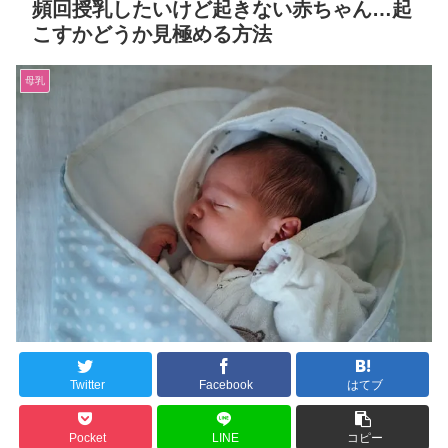
頻回授乳したいけど起きない赤ちゃん…起
こすかどうか見極める方法
母乳
Twitter
Facebook
はてブ
Pocket
LINE
コピー