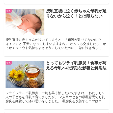
し、１時間空かないことも珍しくありませんでした。 とはいえ、頻
回授乳は体力的にも精神的にも、辛くなることがありますね。 そん
授乳直後に泣く赤ちゃん母乳が足
母乳
なときに試して欲しい方法がこの３つ。 ・完全母乳にこだわり過ぎ
りないから泣く！とは限らない
ない ・添い乳を取り入れる ・授乳以外の気分転換をする わたし自身
の体験談も交えながら、詳しく解説していきます。
授乳直後に赤ちゃんが泣いてしまうと、「母乳が足りてないので
は！？」と 不安になってしまいますよね。 オムツも交換したし、せ
っかくウトウト気持ちよさそうにしていたのに、 急に泣き出してし
まう赤ちゃん。 わたしも、特に上の子が授...
とってもツライ乳腺炎！食事が与
母乳
える母乳への深刻な影響と解消法
ツライツラ～イ乳腺炎。一刻も早く治したいですよね。 わたしも２
人の子どもを母乳で育てましたが、 ２人目のときの母乳育児でも乳
腺炎を経験して痛い思いをしました。 乳腺炎を改善するコツは２
つ。 １つは、とにかく頻回授乳を心がけて...