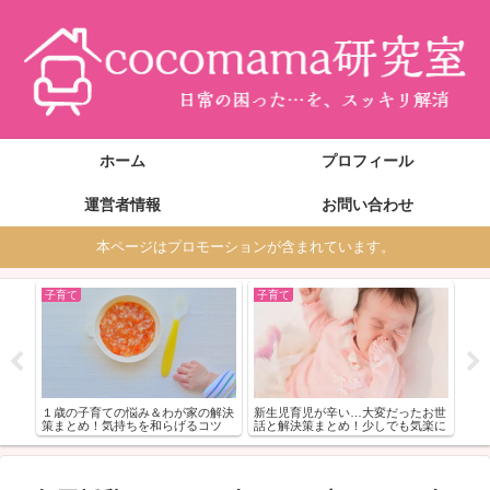
ホーム
プロフィール
運営者情報
お問い合わせ
本ページはプロモーションが含まれています。
子育て
子育て
妊
ブル
妊娠
！
い…
介
１歳の子育ての悩み＆わが家の解決
新生児育児が辛い…大変だったお世
策まとめ！気持ちを和らげるコツ
話と解決策まとめ！少しでも気楽に