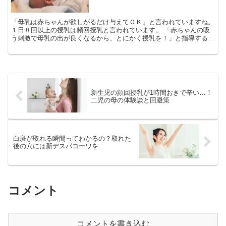
大切ですが、ママ自身のことも大切にして欲しいと思います。
「母乳は赤ちゃんが欲しがるだけ与えてＯＫ」と言われていますね。
１日８回以上の授乳は頻回授乳と言われています。 「赤ちゃんの吸
う刺激で母乳の出が良くなるから、とにかく授乳を！」と指導する産
院や助産師さんが多いですね。 でも実際は、産院を退院したあと
は、普通の生活も送らなければいけません…！ 四六時中、授乳で赤
ちゃんの相手をするワケにはいかないんですよね。 それに、頻回授
乳をしていても、赤ちゃんってなかなか寝ないし泣き止まないんで
す！ これでは、家事もなかなか出来ないですし、ママ自身の食事や
睡眠も削られてしまいます。 寝不足でフラフラ…というママも多い
新生児の頻回授乳が1時間おきで辛い…！
と思います。 わたし自身も、初めての育児は赤ちゃんに付きっきり
二児の母の体験談と回避策
で疲れやストレスが溜まる一方でした。
白斑が取れる瞬間ってわかるの？取れた
後の穴には新デスパコーワを
コメント
コメントを書き込む