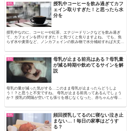
授乳中コーヒーを飲み過ぎてカフ
母乳
ェイン取りすぎた！と思ったら水
分を
授乳中なのに、コーヒーや紅茶、エナジードリンクなどを飲み過ぎ
て、カフェインを摂りすぎた！と気づくと焦りますよね。 でも、焦
らず水や麦茶など、ノンカフェインの飲み物で水分補給すれば大丈夫
です。 水分補給をすると、カフェインが体外に効率的に排出されま
す。 どうしても、母乳を介してカフェインが移行するのが気にな
る…という場合は、ミルクに切り替えて。 その場合、乳腺炎になら
母乳が止まる前兆はある？母乳量
母乳
ないよう、搾乳も忘れないでくださいね。
が減る時期や飲めてるサインを解
説
母乳の量が減った気がする…このまま母乳が止まったらどうしよ
う！？と思うと不安ですね。 母乳が止まる前兆ってあるんでしょう
か？ 授乳の間隔が空いても張りを感じなくなった、赤ちゃんが母乳
を飲むるのを嫌がるようになった…などは気になりますね。 です
が、これらが母乳が止まりそうなサインとは限らないんです。 溜ま
り乳から差し乳へ移行した可能性もあるんです。 でも残念ながら、
頻回授乳してるのに寝ない泣き止
母乳
本当に母乳が止まってしまうこともあるんです。 そのほとんどの原
まない…！毎日の家事はどうす
因はストレス。 寝不足や育児ストレスを溜めるのは厳禁です。 プチ
リフレッシュで解消するのを心がけてください。 ストレスが母乳に
る？
与える影響は想像以上に大きいんです。 赤ちゃんのことももちろん