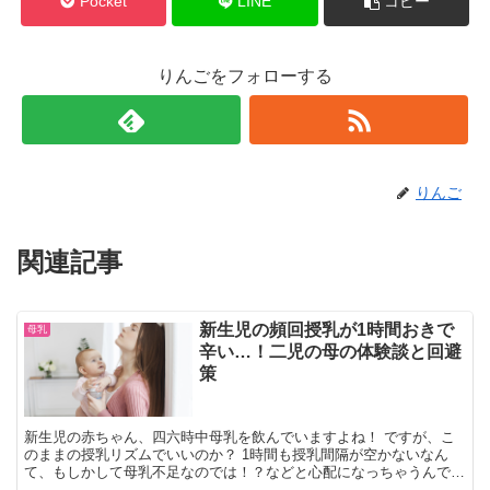
Pocket
LINE
コピー
りんごをフォローする
りんご
関連記事
新生児の頻回授乳が1時間おきで
母乳
辛い…！二児の母の体験談と回避
策
新生児の赤ちゃん、四六時中母乳を飲んでいますよね！ ですが、こ
のままの授乳リズムでいいのか？ 1時間も授乳間隔が空かないなん
て、もしかして母乳不足なのでは！？などと心配になっちゃうんです
よね。 でも、大丈夫。 うちの子も、１日10回以上授乳してました