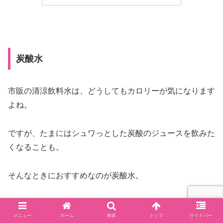
炭酸水
市販の清涼飲料水は、どうしてもカロリーが気になります
よね。
ですが、たまにはシュワっとした炭酸のジュースを飲みた
くなることも。
そんなときにおすすめなのが炭酸水。
炭酸水に、自分でレモンを絞ったり、しょうが汁を絞って
メニュー
ホーム
検索
トップ
サイドバー
自家製ジンジャーエールを作るのもおすすめ。