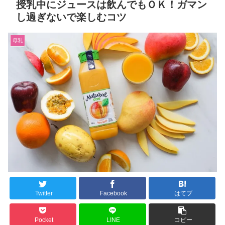
授乳中にジュースは飲んでもＯＫ！ガマン
し過ぎないで楽しむコツ
母乳
Twitter
Facebook
はてブ
Pocket
LINE
コピー