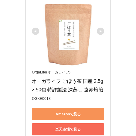
OrgaLife(オーガライフ)
オーガライフ ごぼう茶 国産 2.5g 
× 50包 特許製法 深蒸し 遠赤焙煎
OGKE0018
Amazonで見る
楽天市場で見る