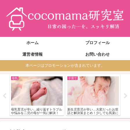
ホーム
プロフィール
運営者情報
お問い合わせ
本ページはプロモーションが含まれています。
母乳
子育て
妊
解決
妊娠
ツ
い…
介
母乳育児が辛い…繰り返すトラブル
新生児育児が辛い…大変だったお世
や悩みを二児の母が一気に解決！
話と解決策まとめ！少しでも気楽に