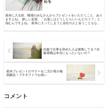
大丈夫ですよ。
応を
産休に入る前、職場のみなさんからプレゼントをいただくこと、あり
ますよね。 嬉しい反面、「お返しはどうしたらいいんだろう？」と
悩むんですよね。 産休に入ってしまうと会社の人と会うこともなく
なり、改めてお礼をする場が無いんですよね。 ですが、基本的に産
休プレゼントのお返しはしなくて大丈夫なんです。 産休に入る前の
挨拶として、お菓子を配っているのならそれでじゅうぶんです。 産
休前に頂いたプレゼントも、プチギフトが多いと思います。 金額的
にも、お返しを期待してる人は少ないと思いますよよ。 ですが、中
には出産祝いも兼ねて、高価なものを頂いてしまうことも、あるかも
妊娠で仕事を辞めた人は後悔してる？妊
しれません。 どうしても気になるときは、内祝いでお返しすればOK
娠退職は本当にもったいないの？
です。 少し日が経ってしまうことが気になるなら、事前にお礼が遅
くなってしまうことを先に伝えておけば大丈夫ですよ。
産休プレゼントのマナーを二児の母が徹
底解説！プチギフトでお祝い
コメント