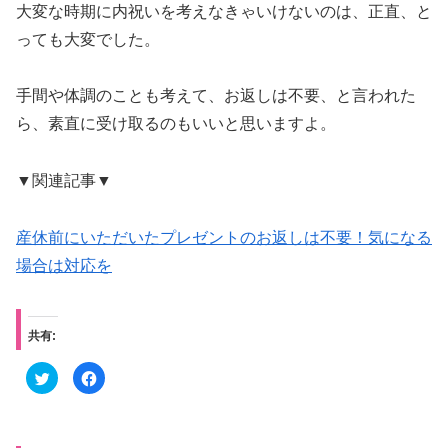
大変な時期に内祝いを考えなきゃいけないのは、正直、と
っても大変でした。
手間や体調のことも考えて、お返しは不要、と言われた
ら、素直に受け取るのもいいと思いますよ。
▼関連記事▼
産休前にいただいたプレゼントのお返しは不要！気になる
場合は対応を
共有:
ク
F
リ
a
ッ
c
ク
e
し
b
て
o
T
o