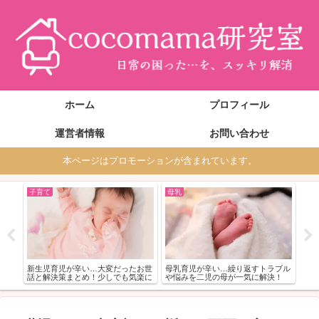
ホーム
プロフィール
運営者情報
お問い合わせ
本ページはプロモーションが含まれています。
子育て
母乳
子
な
１歳
ご紹
策ま
新生児育児が辛い…大変だったお世
母乳育児が辛い…繰り返すトラブル
話と解決策まとめ！少しでも気楽に
や悩みを二児の母が一気に解決！