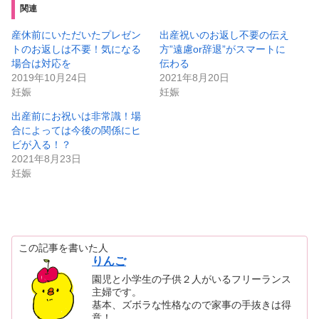
w
k
関連
i
で
t
共
t
有
産休前にいただいたプレゼン
出産祝いのお返し不要の伝え
e
す
トのお返しは不要！気になる
方”遠慮or辞退”がスマートに
r
る
で
に
場合は対応を
伝わる
共
は
有
ク
2019年10月24日
2021年8月20日
(
リ
妊娠
妊娠
新
ッ
し
ク
い
し
出産前にお祝いは非常識！場
ウ
て
ィ
く
合によっては今後の関係にヒ
ン
だ
ド
さ
ビが入る！？
ウ
い
2021年8月23日
で
(
開
新
妊娠
き
し
ま
い
す
ウ
)
ィ
ン
ド
ウ
で
開
この記事を書いた人
き
りんご
ま
す
園児と小学生の子供２人がいるフリーランス
)
主婦です。
基本、ズボラな性格なので家事の手抜きは得
意！