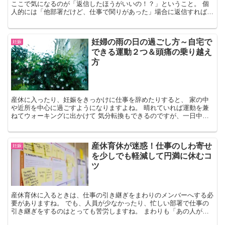
ここで気になるのが「返信したほうがいいの！？」ということ。 個
人的には「他部署だけど、仕事で関りがあった」場合に返信すればい
いと思います！ 返信例文をご用意しましたので、ぜひ、参考にして
みてくださいね。 また、メールを送るときに気を付けたいポイント
やマナーもご紹介しています。 メール一つでガクッとイメージダウ
妊婦の雨の日の過ごし方～自宅で
妊娠
ンしちゃうこともありますので、気を付けたいですね。
できる運動２つ＆頭痛の乗り越え
方
産休に入ったり、妊娠をきっかけに仕事を辞めたりすると、 家の中
や近所を中心に過ごすようになりますよね。 晴れていれば運動を兼
ねてウォーキングに出かけて 気分転換もできるのですが、一日中雨
が降っているような日は 出かけるのが億劫に...
産休育休が迷惑！仕事のしわ寄せ
妊娠
を少しでも軽減して円満に休むコ
ツ
産休育休に入るときは、仕事の引き継ぎをまわりのメンバーへする必
要がありますね。 でも、人員が少なかったり、忙しい部署で仕事の
引き継ぎをするのはとっても苦労しますね。 まわりも「あの人が産
休に入るから、こっちに仕事のしわ寄せがきてしまった！」と感じて