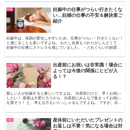
しまうことも。 たしかに、引き継ぐ人は一時的に仕事のボリューム
が増えるため、さらに忙しくなっちゃいますよね。 でも、本来であ
妊娠中の仕事がつらい行きたくな
妊娠
れば産休育休に限らず、人員の入れ替えは多少あるのが会社ですよ
い…妊婦の仕事の不安＆解決策ご
ね。
紹介
妊娠中は、体調が変化しやすいため、仕事がつらい・行きたくない！
と感じることも多いですよね。 わたし自身もつわりがしんどくて、
妊娠中の仕事にストレスを感じていました。 ・どれぐらいの頻度休
んでもいい？ ・退職しちゃおうかな？ ・引き継ぎが終わって仕事な
くて暇… ・産休前にプレゼントもらったけど、お返しはどうしたら
いい？ ・産休前にお菓子は配るべき？ などなど。 初めての妊娠は、
出産前にお祝いは非常識！場合に
妊娠
わからないことだらけ。 そんな、妊娠中の仕事に関する悩みを体験
よっては今後の関係にヒビが入
談を元にまとめました！
る！？
親しい人が妊娠すると嬉しいですよね。 出産前だけど、早くお祝い
したい！ 産後は大変だろうから、出産前にみんなで集まってお祝い
を渡そう！ と、考える方もいらっしゃるんですよね。 ですが、出産
前のお祝いで、特にベビー用品や安産祈願のお守りを渡すのはＮＧと
されています。 もらった人がプレッシャーになってしまうことも。
それに、やはり出産は産むまで何があるかわかりません。 純粋にお
産休前にいただいたプレゼントの
妊娠
祝いしたい！という気持ちなら、妊婦さん本人へのプレゼントを渡す
お返しは不要！気になる場合は対
のがおすすめ。 出産祝いは、産後の落ち着いたタイミングに郵送で