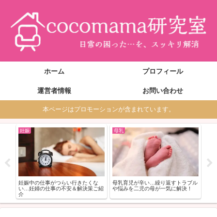
ホーム
プロフィール
運営者情報
お問い合わせ
本ページはプロモーションが含まれています。
妊娠
母乳
子
お世
１歳
楽に
策ま
妊娠中の仕事がつらい行きたくな
母乳育児が辛い…繰り返すトラブル
い…妊婦の仕事の不安＆解決策ご紹
や悩みを二児の母が一気に解決！
介