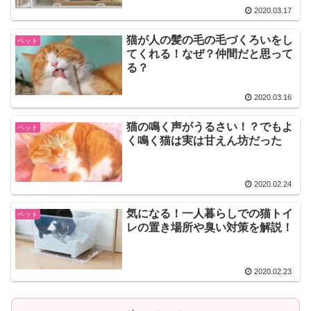
2020.03.17
猫が人の髪の毛の毛づくろいをし
ペット
てくれる！なぜ？仲間だと思って
る？
2020.03.16
猫の鳴く声がうるさい！？でもよ
ペット
く鳴く猫は実は甘えん坊だった
2020.02.24
気になる！一人暮らしでの猫トイ
ペット
レの置き場所や臭い対策を解説！
2020.02.23