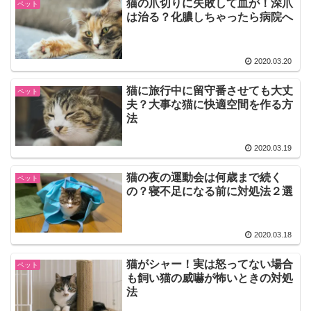
猫の爪切りに失敗して血が！深爪
ペット
は治る？化膿しちゃったら病院へ
2020.03.20
猫に旅行中に留守番させても大丈
ペット
夫？大事な猫に快適空間を作る方
法
2020.03.19
猫の夜の運動会は何歳まで続く
ペット
の？寝不足になる前に対処法２選
2020.03.18
猫がシャー！実は怒ってない場合
ペット
も飼い猫の威嚇が怖いときの対処
法