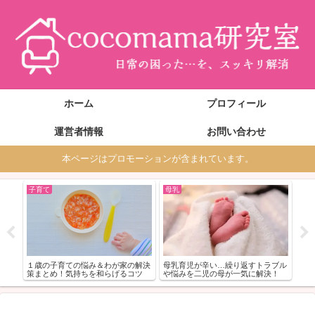
ホーム
プロフィール
運営者情報
お問い合わせ
本ページはプロモーションが含まれています。
子育て
母乳
妊
お世
妊娠
楽に
い…
介
１歳の子育ての悩み＆わが家の解決
母乳育児が辛い…繰り返すトラブル
策まとめ！気持ちを和らげるコツ
や悩みを二児の母が一気に解決！